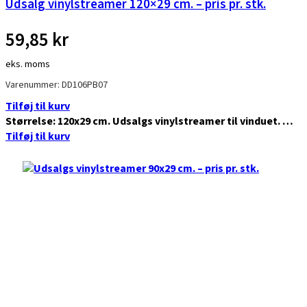
Udsalg vinylstreamer 120×29 cm. – pris pr. stk.
59,85
kr
eks. moms
Varenummer: DD106PB07
Tilføj til kurv
Størrelse: 120x29 cm. Udsalgs vinylstreamer til vinduet. …
Tilføj til kurv