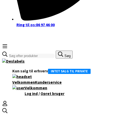
Ring til os:
86 97 46 00
Søge
Søg
efter:
Kun salg til erhverv
INTET SALG TIL PRIVATE
Velkommen
Kunderservice
Velkommen
/
Log ind
Opret bruger