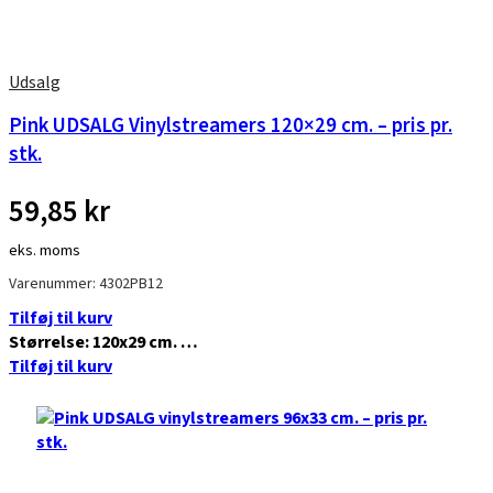
Udsalg
Pink UDSALG Vinylstreamers 120×29 cm. – pris pr.
stk.
59,85
kr
eks. moms
Varenummer: 4302PB12
Tilføj til kurv
Størrelse: 120x29 cm. …
Tilføj til kurv