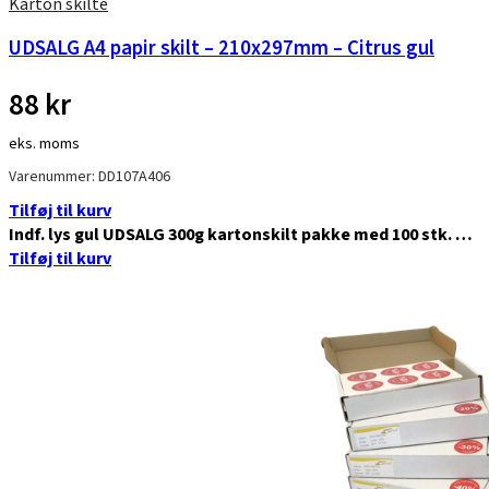
Karton skilte
UDSALG A4 papir skilt – 210x297mm – Citrus gul
88
kr
eks. moms
Varenummer: DD107A406
Tilføj til kurv
Indf. lys gul UDSALG 300g kartonskilt pakke med 100 stk. …
Tilføj til kurv