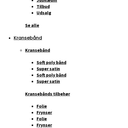
Jubilæum
Tilbud
Udsalg
Se alle
Kransebånd
Kransebånd
Soft poly bånd
Super satin
Soft poly bånd
Super satin
Kransebånds tilbehør
Folie
Frynser
Folie
Frynser