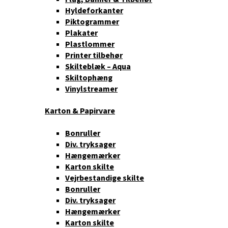
Hyldeforkanter
Piktogrammer
Plakater
Plastlommer
Printer tilbehør
Skilteblæk – Aqua
Skiltophæng
Vinylstreamer
Karton & Papirvare
Bonruller
Div. tryksager
Hængemærker
Karton skilte
Vejrbestandige skilte
Bonruller
Div. tryksager
Hængemærker
Karton skilte