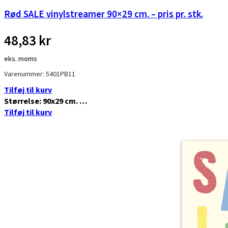
Rød SALE vinylstreamer 90×29 cm. – pris pr. stk.
48,83
kr
eks. moms
Varenummer: 5401PB11
Tilføj til kurv
Størrelse: 90x29 cm. …
Tilføj til kurv