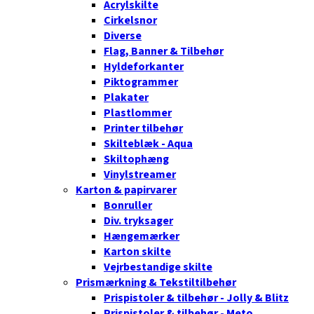
Acrylskilte
Cirkelsnor
Diverse
Flag, Banner & Tilbehør
Hyldeforkanter
Piktogrammer
Plakater
Plastlommer
Printer tilbehør
Skilteblæk - Aqua
Skiltophæng
Vinylstreamer
Karton & papirvarer
Bonruller
Div. tryksager
Hængemærker
Karton skilte
Vejrbestandige skilte
Prismærkning & Tekstiltilbehør
Prispistoler & tilbehør - Jolly & Blitz
Prispistoler & tilbehør - Meto