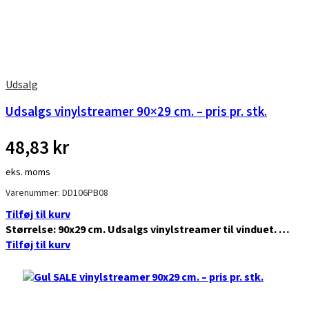
Udsalg
Udsalgs vinylstreamer 90×29 cm. – pris pr. stk.
48,83
kr
eks. moms
Varenummer: DD106PB08
Tilføj til kurv
Størrelse: 90x29 cm. Udsalgs vinylstreamer til vinduet. …
Tilføj til kurv