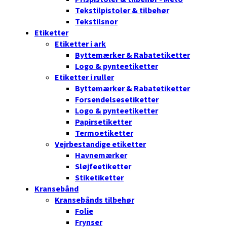
Tekstilpistoler & tilbehør
Tekstilsnor
Etiketter
Etiketter i ark
Byttemærker & Rabatetiketter
Logo & pynteetiketter
Etiketter i ruller
Byttemærker & Rabatetiketter
Forsendelsesetiketter
Logo & pynteetiketter
Papirsetiketter
Termoetiketter
Vejrbestandige etiketter
Havnemærker
Sløjfeetiketter
Stiketiketter
Kransebånd
Kransebånds tilbehør
Folie
Frynser