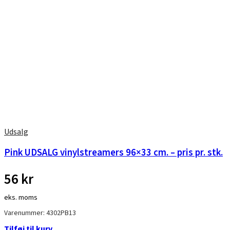
Udsalg
Pink UDSALG vinylstreamers 96×33 cm. – pris pr. stk.
56
kr
eks. moms
Varenummer: 4302PB13
Tilføj til kurv