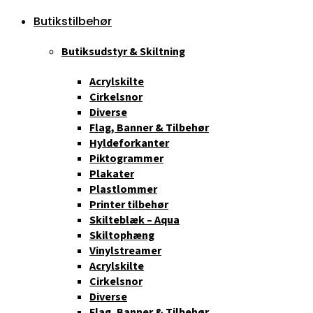
Butikstilbehør
Butiksudstyr & Skiltning
Acrylskilte
Cirkelsnor
Diverse
Flag, Banner & Tilbehør
Hyldeforkanter
Piktogrammer
Plakater
Plastlommer
Printer tilbehør
Skilteblæk – Aqua
Skiltophæng
Vinylstreamer
Acrylskilte
Cirkelsnor
Diverse
Flag, Banner & Tilbehør