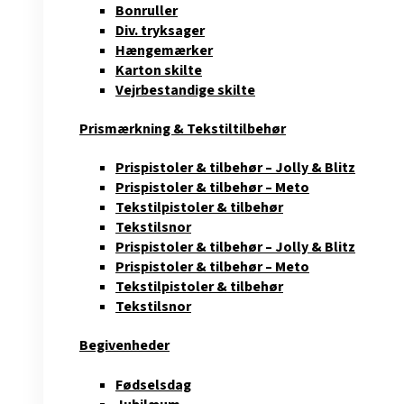
Bonruller
Div. tryksager
Hængemærker
Karton skilte
Vejrbestandige skilte
Prismærkning & Tekstiltilbehør
Prispistoler & tilbehør – Jolly & Blitz
Prispistoler & tilbehør – Meto
Tekstilpistoler & tilbehør
Tekstilsnor
Prispistoler & tilbehør – Jolly & Blitz
Prispistoler & tilbehør – Meto
Tekstilpistoler & tilbehør
Tekstilsnor
Begivenheder
Fødselsdag