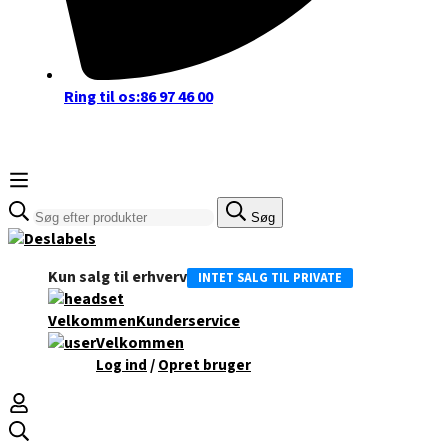
Ring til os:
86 97 46 00
Søge
Søg
efter:
Kun salg til erhverv
INTET SALG TIL PRIVATE
Velkommen
Kunderservice
Velkommen
/
Log ind
Opret bruger