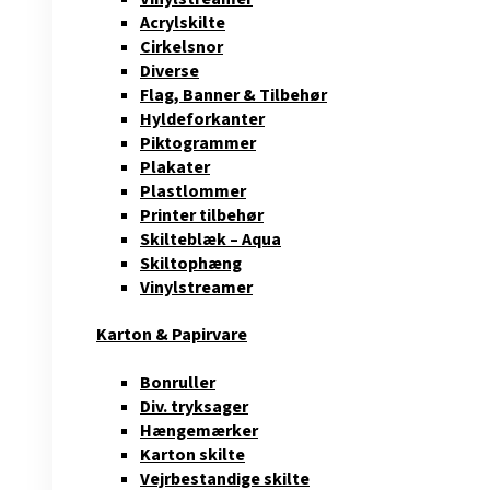
Acrylskilte
Cirkelsnor
Diverse
Flag, Banner & Tilbehør
Hyldeforkanter
Piktogrammer
Plakater
Plastlommer
Printer tilbehør
Skilteblæk – Aqua
Skiltophæng
Vinylstreamer
Karton & Papirvare
Bonruller
Div. tryksager
Hængemærker
Karton skilte
Vejrbestandige skilte