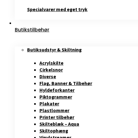
Specialvarer med eget tryk
Butikstilbehør
Butiksudstyr & Skiltning
Acrylskilte
Cirkelsnor
Diverse
Flag, Banner & Tilbehør
Hyldeforkanter
Piktogrammer
Plakater
Plastlommer
Printer tilbehør
Skilteblæk – Aqua
Skiltophæng
Vinylstreamer