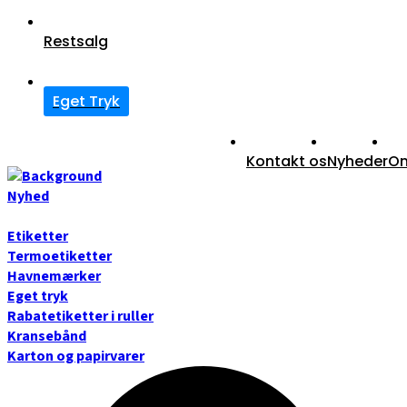
Restsalg
Eget Tryk
Kontakt os
Nyheder
O
Forside
Nyhed
Etiketter
Termoetiketter
Havnemærker
Eget tryk
Rabatetiketter i ruller
Kransebånd
Karton og papirvarer