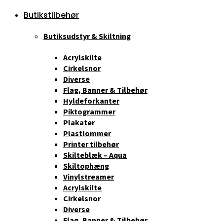
Butikstilbehør
Butiksudstyr & Skiltning
Acrylskilte
Cirkelsnor
Diverse
Flag, Banner & Tilbehør
Hyldeforkanter
Piktogrammer
Plakater
Plastlommer
Printer tilbehør
Skilteblæk – Aqua
Skiltophæng
Vinylstreamer
Acrylskilte
Cirkelsnor
Diverse
Flag, Banner & Tilbehør