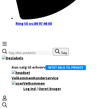
Ring til os:
86 97 46 00
Søge
Søg
efter:
Kun salg til erhverv
INTET SALG TIL PRIVATE
Velkommen
Kunderservice
Velkommen
/
Log ind
Opret bruger