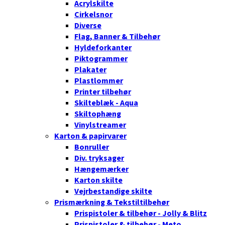
Acrylskilte
Cirkelsnor
Diverse
Flag, Banner & Tilbehør
Hyldeforkanter
Piktogrammer
Plakater
Plastlommer
Printer tilbehør
Skilteblæk - Aqua
Skiltophæng
Vinylstreamer
Karton & papirvarer
Bonruller
Div. tryksager
Hængemærker
Karton skilte
Vejrbestandige skilte
Prismærkning & Tekstiltilbehør
Prispistoler & tilbehør - Jolly & Blitz
Prispistoler & tilbehør - Meto