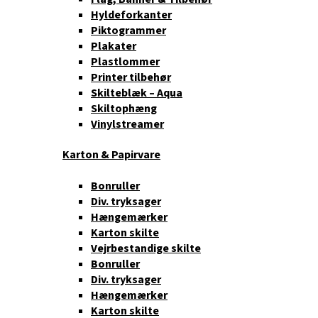
Hyldeforkanter
Piktogrammer
Plakater
Plastlommer
Printer tilbehør
Skilteblæk – Aqua
Skiltophæng
Vinylstreamer
Karton & Papirvare
Bonruller
Div. tryksager
Hængemærker
Karton skilte
Vejrbestandige skilte
Bonruller
Div. tryksager
Hængemærker
Karton skilte