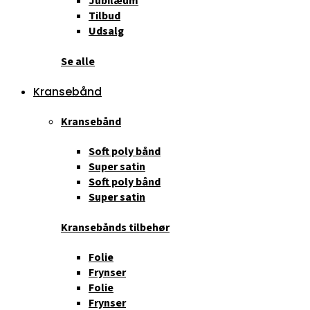
Jubilæum
Tilbud
Udsalg
Se alle
Kransebånd
Kransebånd
Soft poly bånd
Super satin
Soft poly bånd
Super satin
Kransebånds tilbehør
Folie
Frynser
Folie
Frynser