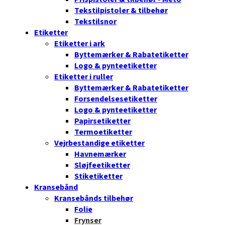
Tekstilpistoler & tilbehør
Tekstilsnor
Etiketter
Etiketter i ark
Byttemærker & Rabatetiketter
Logo & pynteetiketter
Etiketter i ruller
Byttemærker & Rabatetiketter
Forsendelsesetiketter
Logo & pynteetiketter
Papirsetiketter
Termoetiketter
Vejrbestandige etiketter
Havnemærker
Sløjfeetiketter
Stiketiketter
Kransebånd
Kransebånds tilbehør
Folie
Frynser