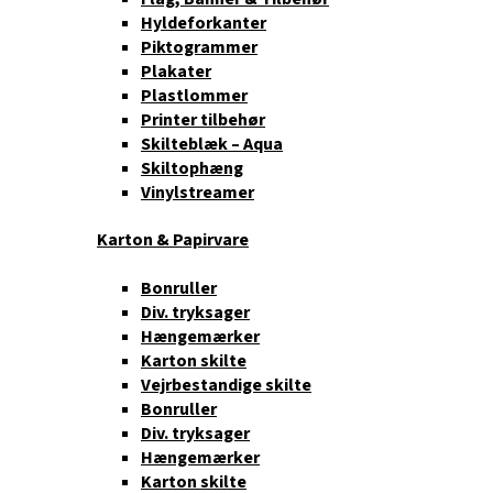
Hyldeforkanter
Piktogrammer
Plakater
Plastlommer
Printer tilbehør
Skilteblæk – Aqua
Skiltophæng
Vinylstreamer
Karton & Papirvare
Bonruller
Div. tryksager
Hængemærker
Karton skilte
Vejrbestandige skilte
Bonruller
Div. tryksager
Hængemærker
Karton skilte