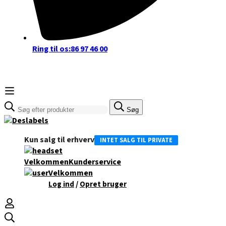
Ring til os:
86 97 46 00
Søge
Søg
efter:
Kun salg til erhverv
INTET SALG TIL PRIVATE
Velkommen
Kunderservice
Velkommen
/
Log ind
Opret bruger