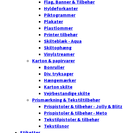
Flag, Banner & Tilbehør
Hyldeforkanter
Piktogrammer
Plakater
Plastlommer
Printer tilbehør
Skilteblæk - Aqua
Skiltophæng
Vinylstreamer
Karton & papirvarer
Bonruller
Div. tryksager
Hængemærker
Karton skilte
Vejrbestandige skilte
Prismærkning & Tekstiltilbehør
Prispistoler & tilbehør - Jolly & Blitz
Prispistoler & tilbehør - Meto
Tekstilpistoler & tilbehør
Tekstilsnor
Etiketter