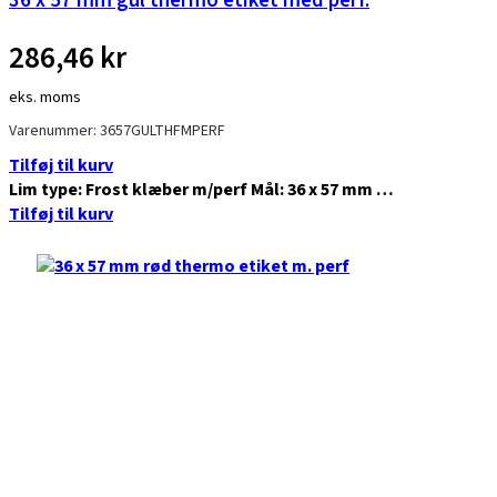
36 x 57 mm gul thermo etiket med perf.
286,46
kr
eks. moms
Varenummer: 3657GULTHFMPERF
Tilføj til kurv
Lim type: Frost klæber m/perf Mål: 36 x 57 mm …
Tilføj til kurv