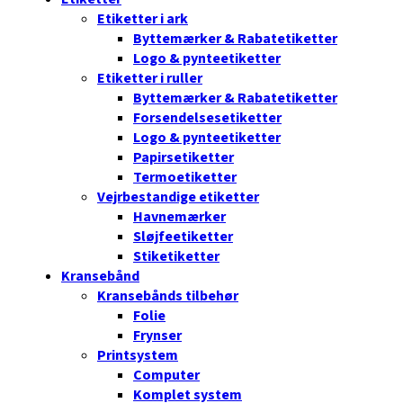
Etiketter i ark
Byttemærker & Rabatetiketter
Logo & pynteetiketter
Etiketter i ruller
Byttemærker & Rabatetiketter
Forsendelsesetiketter
Logo & pynteetiketter
Papirsetiketter
Termoetiketter
Vejrbestandige etiketter
Havnemærker
Sløjfeetiketter
Stiketiketter
Kransebånd
Kransebånds tilbehør
Folie
Frynser
Printsystem
Computer
Komplet system