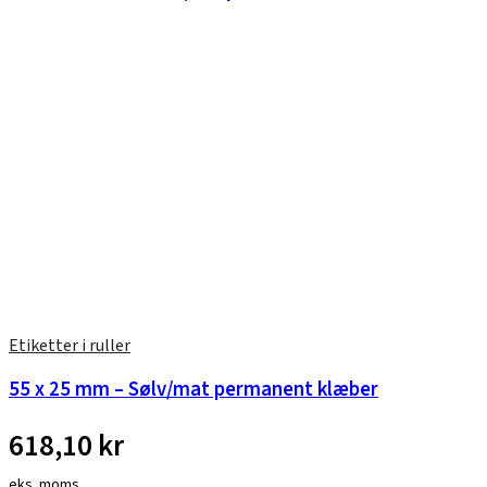
Etiketter i ruller
55 x 25 mm – Sølv/mat permanent klæber
618,10
kr
eks. moms