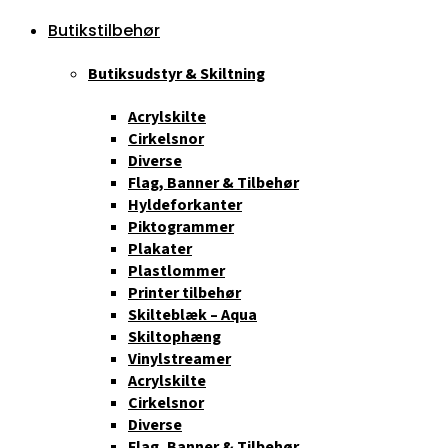
Butikstilbehør
Butiksudstyr & Skiltning
Acrylskilte
Cirkelsnor
Diverse
Flag, Banner & Tilbehør
Hyldeforkanter
Piktogrammer
Plakater
Plastlommer
Printer tilbehør
Skilteblæk – Aqua
Skiltophæng
Vinylstreamer
Acrylskilte
Cirkelsnor
Diverse
Flag, Banner & Tilbehør