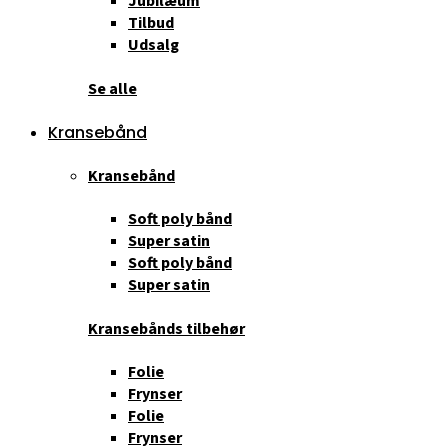
Jubilæum
Tilbud
Udsalg
Se alle
Kransebånd
Kransebånd
Soft poly bånd
Super satin
Soft poly bånd
Super satin
Kransebånds tilbehør
Folie
Frynser
Folie
Frynser