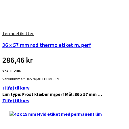
Termoetiketter
36 x 57 mm rød thermo etiket m. perf
286,46
kr
eks. moms
Varenummer: 3657RØDTHFMPERF
Tilføj til kurv
Lim type: Frost klæber m/perf Mål: 36 x 57 mm …
Tilføj til kurv