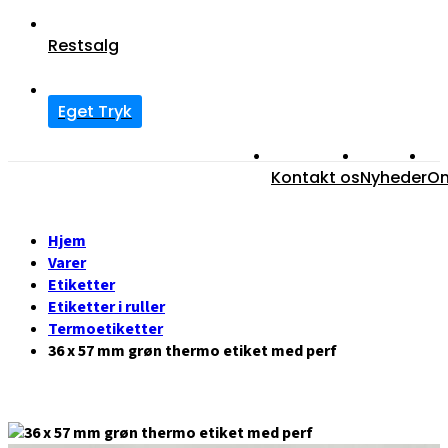
Restsalg
Eget Tryk
Kontakt os
Nyheder
O
Hjem
Varer
Etiketter
Etiketter i ruller
Termoetiketter
36 x 57 mm grøn thermo etiket med perf