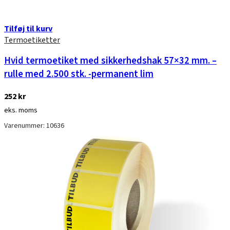
Tilføj til kurv
Termoetiketter
Hvid termoetiket med sikkerhedshak 57×32 mm. –
rulle med 2.500 stk. -permanent lim
252
kr
eks. moms
Varenummer: 10636