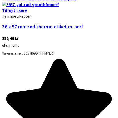
Tilføj til kurv
Termoetiketter
36 x 57 mm rød thermo etiket m. perf
286,46
kr
eks. moms
Varenummer: 3657RØDTHFMPERF