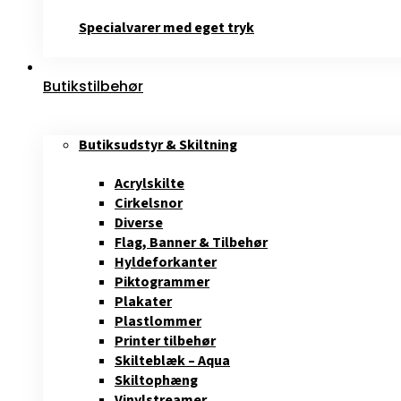
Specialvarer med eget tryk
Butikstilbehør
Butiksudstyr & Skiltning
Acrylskilte
Cirkelsnor
Diverse
Flag, Banner & Tilbehør
Hyldeforkanter
Piktogrammer
Plakater
Plastlommer
Printer tilbehør
Skilteblæk – Aqua
Skiltophæng
Vinylstreamer