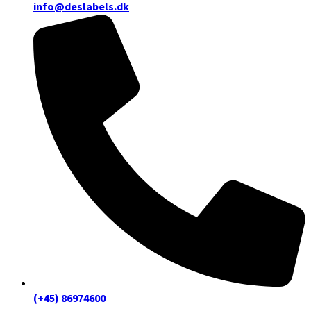
info@deslabels.dk
(+45) 86974600