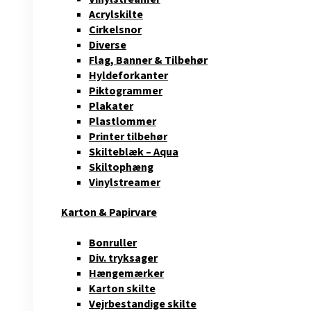
Acrylskilte
Cirkelsnor
Diverse
Flag, Banner & Tilbehør
Hyldeforkanter
Piktogrammer
Plakater
Plastlommer
Printer tilbehør
Skilteblæk – Aqua
Skiltophæng
Vinylstreamer
Karton & Papirvare
Bonruller
Div. tryksager
Hængemærker
Karton skilte
Vejrbestandige skilte