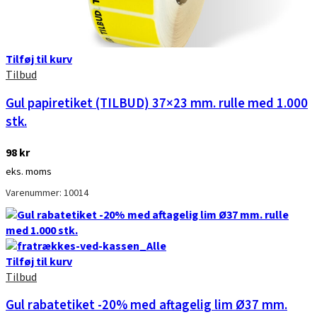
Tilføj til kurv
Tilbud
Gul papiretiket (TILBUD) 37×23 mm. rulle med 1.000
stk.
98
kr
eks. moms
Varenummer: 10014
Tilføj til kurv
Tilbud
Gul rabatetiket -20% med aftagelig lim Ø37 mm.