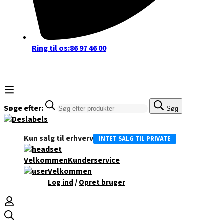
Ring til os:
86 97 46 00
Søge efter:
Søg
Kun salg til erhverv
INTET SALG TIL PRIVATE
Velkommen
Kunderservice
Velkommen
/
Log ind
Opret bruger