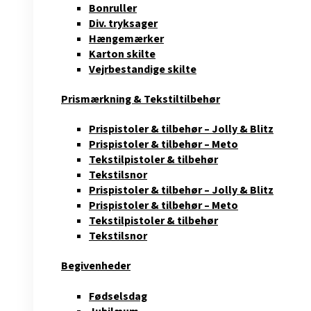
Bonruller
Div. tryksager
Hængemærker
Karton skilte
Vejrbestandige skilte
Prismærkning & Tekstiltilbehør
Prispistoler & tilbehør – Jolly & Blitz
Prispistoler & tilbehør – Meto
Tekstilpistoler & tilbehør
Tekstilsnor
Prispistoler & tilbehør – Jolly & Blitz
Prispistoler & tilbehør – Meto
Tekstilpistoler & tilbehør
Tekstilsnor
Begivenheder
Fødselsdag