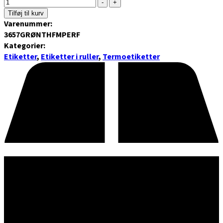
-
+
Tilføj til kurv
Varenummer:
3657GRØNTHFMPERF
Kategorier:
Etiketter
,
Etiketter i ruller
,
Termoetiketter