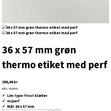
36 x 57 mm grøn
thermo etiket med perf
286,46
kr
eks. moms
Lim type: Frost klæber
m/perf
Mål: 36 x 57 mm