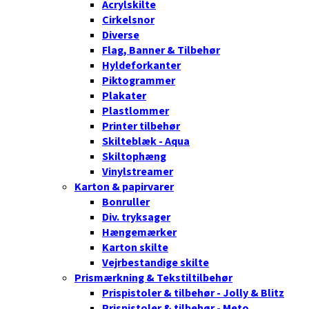
Acrylskilte
Cirkelsnor
Diverse
Flag, Banner & Tilbehør
Hyldeforkanter
Piktogrammer
Plakater
Plastlommer
Printer tilbehør
Skilteblæk - Aqua
Skiltophæng
Vinylstreamer
Karton & papirvarer
Bonruller
Div. tryksager
Hængemærker
Karton skilte
Vejrbestandige skilte
Prismærkning & Tekstiltilbehør
Prispistoler & tilbehør - Jolly & Blitz
Prispistoler & tilbehør - Meto