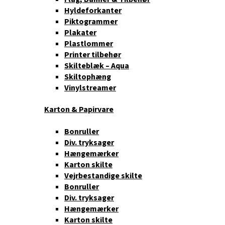
Hyldeforkanter
Piktogrammer
Plakater
Plastlommer
Printer tilbehør
Skilteblæk – Aqua
Skiltophæng
Vinylstreamer
Karton & Papirvare
Bonruller
Div. tryksager
Hængemærker
Karton skilte
Vejrbestandige skilte
Bonruller
Div. tryksager
Hængemærker
Karton skilte