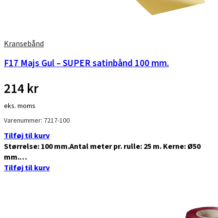
Kransebånd
F17 Majs Gul – SUPER satinbånd 100 mm.
214
kr
eks. moms
Varenummer: 7217-100
Tilføj til kurv
Størrelse: 100 mm.Antal meter pr. rulle: 25 m. Kerne: Ø50
mm.…
Tilføj til kurv