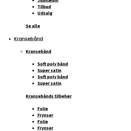
Jubilæum
Tilbud
Udsalg
Se alle
Kransebånd
Kransebånd
Soft poly bånd
Super satin
Soft poly bånd
Super satin
Kransebånds tilbehør
Folie
Frynser
Folie
Frynser