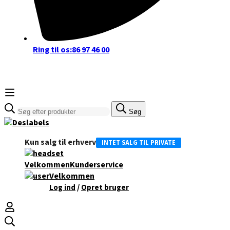
Ring til os:
86 97 46 00
Søge
Søg
efter:
Kun salg til erhverv
INTET SALG TIL PRIVATE
Velkommen
Kunderservice
Velkommen
/
Log ind
Opret bruger