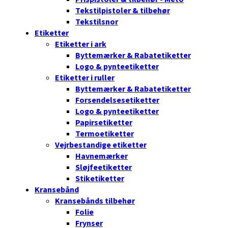
Tekstilpistoler & tilbehør
Tekstilsnor
Etiketter
Etiketter i ark
Byttemærker & Rabatetiketter
Logo & pynteetiketter
Etiketter i ruller
Byttemærker & Rabatetiketter
Forsendelsesetiketter
Logo & pynteetiketter
Papirsetiketter
Termoetiketter
Vejrbestandige etiketter
Havnemærker
Sløjfeetiketter
Stiketiketter
Kransebånd
Kransebånds tilbehør
Folie
Frynser