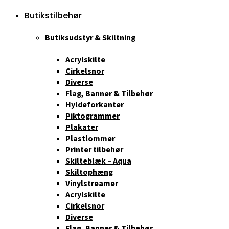
Butikstilbehør
Butiksudstyr & Skiltning
Acrylskilte
Cirkelsnor
Diverse
Flag, Banner & Tilbehør
Hyldeforkanter
Piktogrammer
Plakater
Plastlommer
Printer tilbehør
Skilteblæk – Aqua
Skiltophæng
Vinylstreamer
Acrylskilte
Cirkelsnor
Diverse
Flag, Banner & Tilbehør