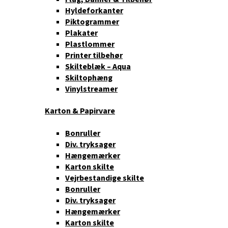
Hyldeforkanter
Piktogrammer
Plakater
Plastlommer
Printer tilbehør
Skilteblæk – Aqua
Skiltophæng
Vinylstreamer
Karton & Papirvare
Bonruller
Div. tryksager
Hængemærker
Karton skilte
Vejrbestandige skilte
Bonruller
Div. tryksager
Hængemærker
Karton skilte