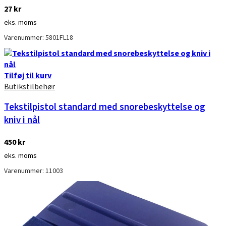
27
kr
eks. moms
Varenummer: 5801FL18
Tilføj til kurv
Butikstilbehør
Tekstilpistol standard med snorebeskyttelse og
kniv i nål
450
kr
eks. moms
Varenummer: 11003