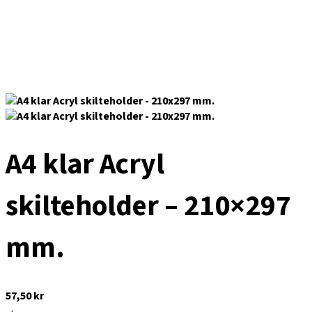
A4 klar Acryl
skilteholder – 210×297
mm.
57,50
kr