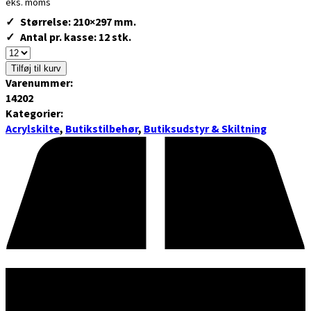
eks. moms
Størrelse: 210×297 mm.
Antal pr. kasse: 12 stk.
Tilføj til kurv
Varenummer:
14202
Kategorier:
Acrylskilte
,
Butikstilbehør
,
Butiksudstyr & Skiltning