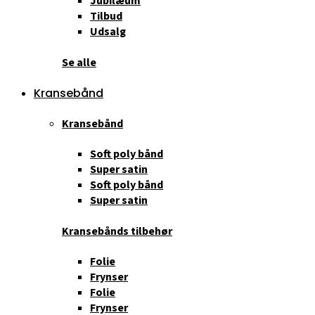
Jubilæum
Tilbud
Udsalg
Se alle
Kransebånd
Kransebånd
Soft poly bånd
Super satin
Soft poly bånd
Super satin
Kransebånds tilbehør
Folie
Frynser
Folie
Frynser