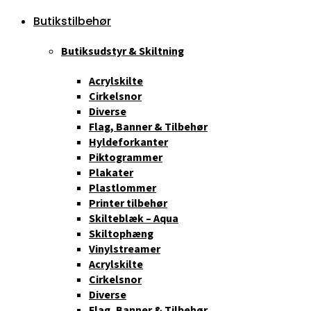
Butikstilbehør
Butiksudstyr & Skiltning
Acrylskilte
Cirkelsnor
Diverse
Flag, Banner & Tilbehør
Hyldeforkanter
Piktogrammer
Plakater
Plastlommer
Printer tilbehør
Skilteblæk – Aqua
Skiltophæng
Vinylstreamer
Acrylskilte
Cirkelsnor
Diverse
Flag, Banner & Tilbehør