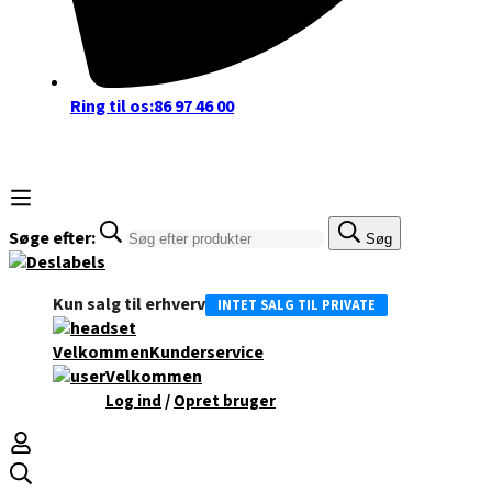
Ring til os:
86 97 46 00
Søge efter:
Søg
Kun salg til erhverv
INTET SALG TIL PRIVATE
Velkommen
Kunderservice
Velkommen
/
Log ind
Opret bruger