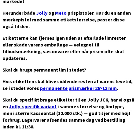
markedet
Herunder både
Jolly
og
Meto
prispistoler. Har du en anden
mærkepistol med samme etiketstørrelse, passer disse
også til den.
Etiketterne kan fjernes igen uden at efterlade limrester
eller skade varens emballage — velegnet til
tilbudsmærkning, sæsonvarer eller når prisen ofte skal
opdateres.
Skal du bruge permanent lim i stedet?
Hvis etiketten skal blive siddende resten af varens levetid,
se i stedet vores
permanente prismærker 26×12 mm
.
Skal du specifikt bruge etiketter til en
Jolly JC6
, har vi også
en
Jolly-specifik variant
i samme størrelse og limtype,
men i større kasseantal (12.000 stk.) — god til jer med højt
forbrug. Lagervarer afsendes samme dag ved bestilling
inden kl. 11:30.