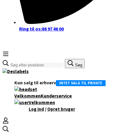
Ring til os:
86 97 46 00
Søge
Søg
efter:
Kun salg til erhverv
INTET SALG TIL PRIVATE
Velkommen
Kunderservice
Velkommen
/
Log ind
Opret bruger