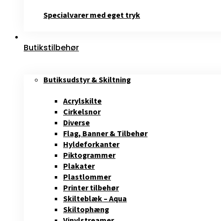
Specialvarer med eget tryk
Butikstilbehør
Butiksudstyr & Skiltning
Acrylskilte
Cirkelsnor
Diverse
Flag, Banner & Tilbehør
Hyldeforkanter
Piktogrammer
Plakater
Plastlommer
Printer tilbehør
Skilteblæk – Aqua
Skiltophæng
Vinylstreamer