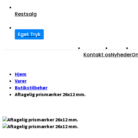
Restsalg
Eget Tryk
Kontakt os
Nyheder
O
Hjem
Varer
Butikstilbehør
Aftagelig prismærker 26x12 mm.