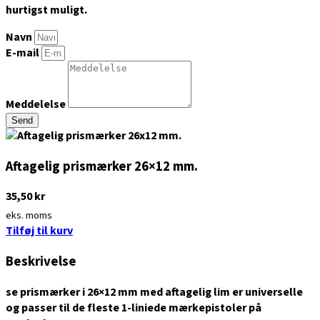
hurtigst muligt.
Navn
E-mail
Meddelelse
Send
Aftagelig prismærker 26×12 mm.
35,50
kr
eks. moms
Tilføj til kurv
Beskrivelse
se
prismærker i 26×12 mm med aftagelig lim
er universelle
og passer til de fleste 1-liniede mærkepistoler på