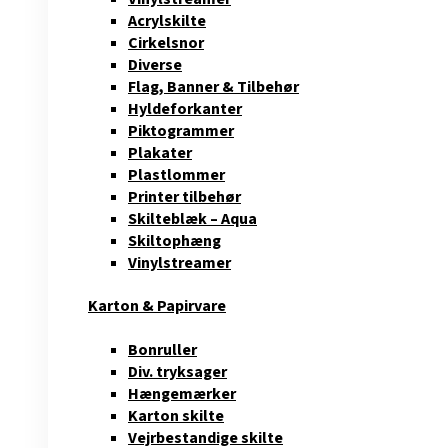
Acrylskilte
Cirkelsnor
Diverse
Flag, Banner & Tilbehør
Hyldeforkanter
Piktogrammer
Plakater
Plastlommer
Printer tilbehør
Skilteblæk – Aqua
Skiltophæng
Vinylstreamer
Karton & Papirvare
Bonruller
Div. tryksager
Hængemærker
Karton skilte
Vejrbestandige skilte