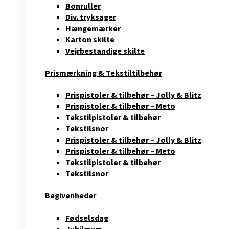
Bonruller
Div. tryksager
Hængemærker
Karton skilte
Vejrbestandige skilte
Prismærkning & Tekstiltilbehør
Prispistoler & tilbehør – Jolly & Blitz
Prispistoler & tilbehør – Meto
Tekstilpistoler & tilbehør
Tekstilsnor
Prispistoler & tilbehør – Jolly & Blitz
Prispistoler & tilbehør – Meto
Tekstilpistoler & tilbehør
Tekstilsnor
Begivenheder
Fødselsdag