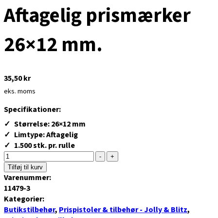
Aftagelig prismærker
26×12 mm.
35,50
kr
eks. moms
Specifikationer:
Størrelse: 26×12 mm
Limtype: Aftagelig
1.500 stk. pr. rulle
-
+
Tilføj til kurv
Varenummer:
11479-3
Kategorier:
Butikstilbehør
,
Prispistoler & tilbehør - Jolly & Blitz
,