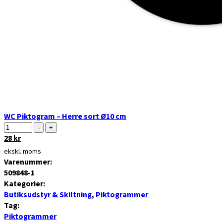
WC Piktogram – Herre sort Ø10 cm
Antal
-
+
Den
28
kr
Den
oprindelige
aktuelle
ekskl. moms
pris
pris
Varenummer:
var:
er:
509848-1
35 kr.
28 kr.
Kategorier:
Butiksudstyr & Skiltning
,
Piktogrammer
Tag:
Piktogrammer