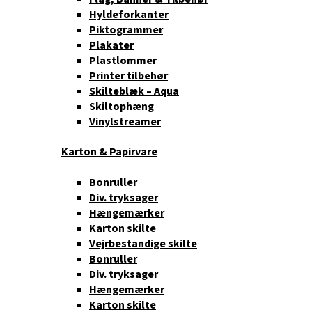
Hyldeforkanter
Piktogrammer
Plakater
Plastlommer
Printer tilbehør
Skilteblæk – Aqua
Skiltophæng
Vinylstreamer
Karton & Papirvare
Bonruller
Div. tryksager
Hængemærker
Karton skilte
Vejrbestandige skilte
Bonruller
Div. tryksager
Hængemærker
Karton skilte