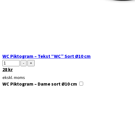
WC Piktogram – Tekst “WC” Sort Ø10 cm
Antal
-
+
Den
28
kr
Den
oprindelige
aktuelle
ekskl. moms
pris
pris
WC Piktogram – Dame sort Ø10 cm
var:
er:
35 kr.
28 kr.