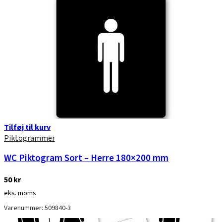
Tilføj til kurv
Piktogrammer
WC Piktogram Sort – Herre 180×200 mm
50
kr
eks. moms
Varenummer: 509840-3