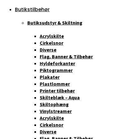
Butikstilbehør
Butiksudstyr & Skiltning
Acrylskilte
Cirkelsnor
Diverse
Flag, Banner & Tilbehør
Hyldeforkanter
Piktogrammer
Plakater
Plastlommer
Printer tilbehør
Skilteblæk – Aqua
Skiltophæng
Vinylstreamer
Acrylskilte
Cirkelsnor
Diverse
Flag, Banner & Tilbehør