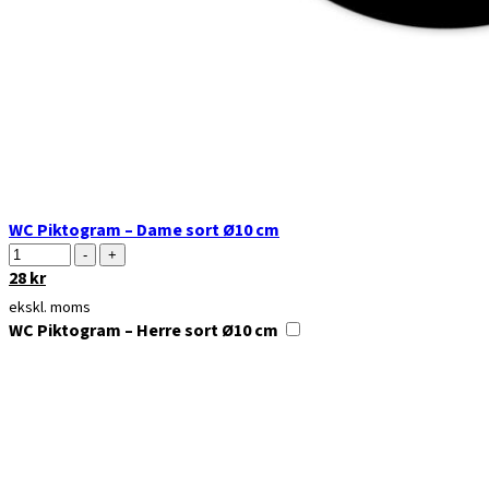
WC Piktogram – Dame sort Ø10 cm
Antal
-
+
Den
28
kr
Den
oprindelige
aktuelle
ekskl. moms
pris
pris
WC Piktogram – Herre sort Ø10 cm
var:
er:
35 kr.
28 kr.