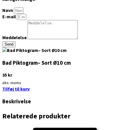
Navn
E-mail
Meddelelse
Send
Bad Piktogram– Sort Ø10 cm
35
kr
eks. moms
Tilføj til kurv
Beskrivelse
Relaterede produkter