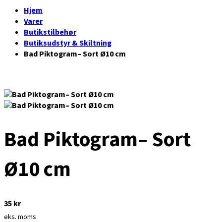
Hjem
Varer
Butikstilbehør
Butiksudstyr & Skiltning
Bad Piktogram– Sort Ø10 cm
Bad Piktogram– Sort
Ø10 cm
35
kr
eks. moms