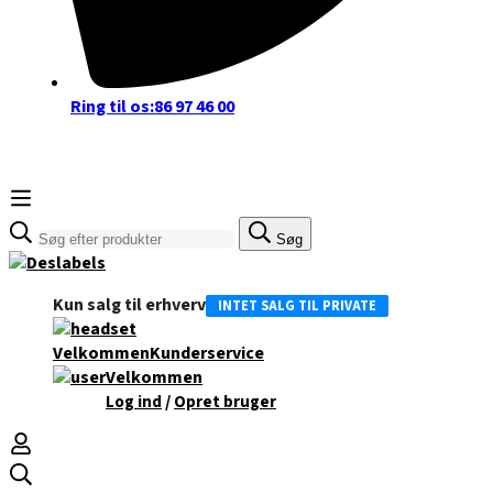
Ring til os:
86 97 46 00
Søge
Søg
efter:
Kun salg til erhverv
INTET SALG TIL PRIVATE
Velkommen
Kunderservice
Velkommen
/
Log ind
Opret bruger