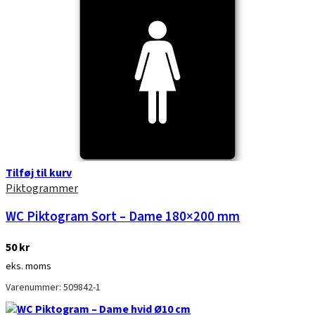
var:
er:
300 kr.
210 kr.
Tilføj til kurv
Piktogrammer
WC Piktogram Sort – Dame 180×200 mm
50
kr
eks. moms
Varenummer: 509842-1