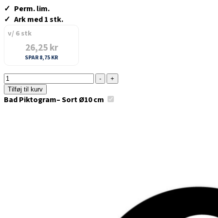
Perm. lim.
Ark med 1 stk.
6
26,25
kr
SPAR
8,75
KR
-
+
Tilføj til kurv
Bad Piktogram– Sort Ø10 cm