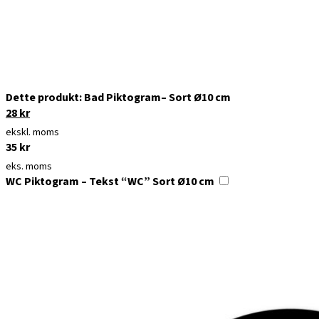
Dette produkt:
Bad Piktogram– Sort Ø10 cm
Den
28
kr
Den
oprindelige
aktuelle
ekskl. moms
pris
pris
35
kr
var:
er:
eks. moms
35 kr.
28 kr.
WC Piktogram – Tekst “WC” Sort Ø10 cm