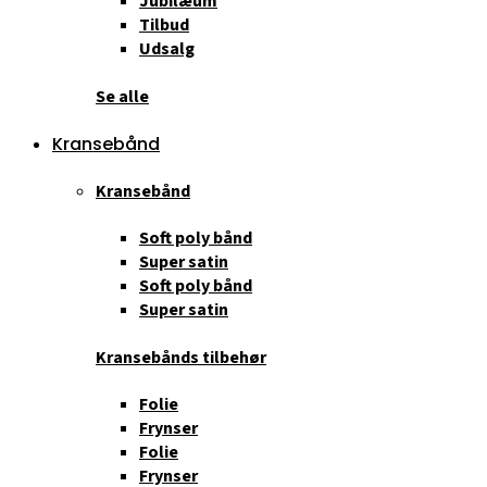
Jubilæum
Tilbud
Udsalg
Se alle
Kransebånd
Kransebånd
Soft poly bånd
Super satin
Soft poly bånd
Super satin
Kransebånds tilbehør
Folie
Frynser
Folie
Frynser