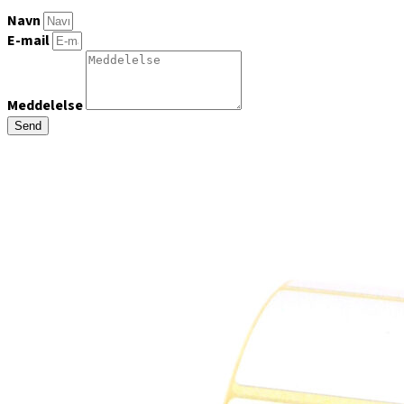
Navn
E-mail
Meddelelse
Send