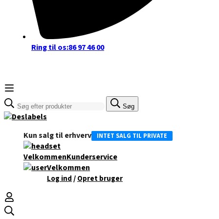
Ring til os:
86 97 46 00
Søge
Søg
efter:
Kun salg til erhverv
INTET SALG TIL PRIVATE
Velkommen
Kunderservice
Velkommen
/
Log ind
Opret bruger