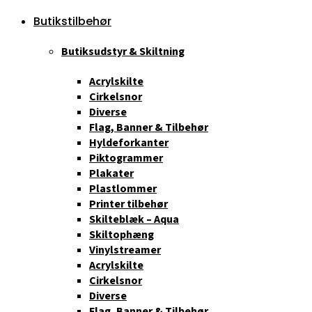
Butikstilbehør
Butiksudstyr & Skiltning
Acrylskilte
Cirkelsnor
Diverse
Flag, Banner & Tilbehør
Hyldeforkanter
Piktogrammer
Plakater
Plastlommer
Printer tilbehør
Skilteblæk – Aqua
Skiltophæng
Vinylstreamer
Acrylskilte
Cirkelsnor
Diverse
Flag, Banner & Tilbehør