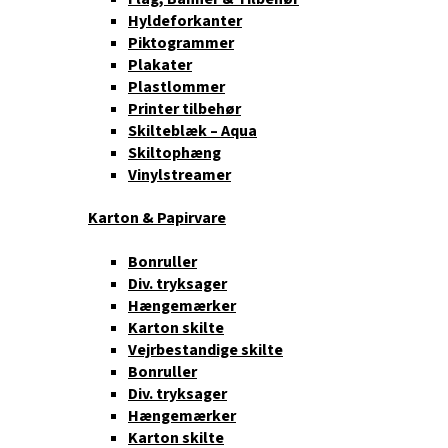
Hyldeforkanter
Piktogrammer
Plakater
Plastlommer
Printer tilbehør
Skilteblæk – Aqua
Skiltophæng
Vinylstreamer
Karton & Papirvare
Bonruller
Div. tryksager
Hængemærker
Karton skilte
Vejrbestandige skilte
Bonruller
Div. tryksager
Hængemærker
Karton skilte