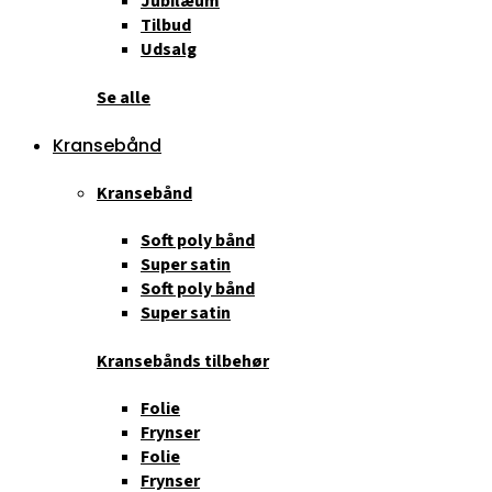
Jubilæum
Tilbud
Udsalg
Se alle
Kransebånd
Kransebånd
Soft poly bånd
Super satin
Soft poly bånd
Super satin
Kransebånds tilbehør
Folie
Frynser
Folie
Frynser