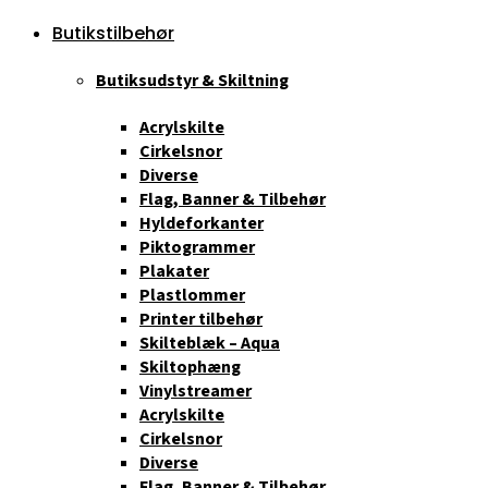
Butikstilbehør
Butiksudstyr & Skiltning
Acrylskilte
Cirkelsnor
Diverse
Flag, Banner & Tilbehør
Hyldeforkanter
Piktogrammer
Plakater
Plastlommer
Printer tilbehør
Skilteblæk – Aqua
Skiltophæng
Vinylstreamer
Acrylskilte
Cirkelsnor
Diverse
Flag, Banner & Tilbehør