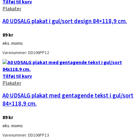
Tilføj til kurv
Plakater
A0 UDSALG plakat i gul/sort design 84×118,9 cm.
89
kr
eks. moms
Varenummer: DD106PP12
Tilføj til kurv
Plakater
A0 UDSALG plakat med gentagende tekst i gul/sort
84×118,9 cm.
89
kr
eks. moms
Varenummer: DD106PP13