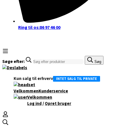
Ring til os:
86 97 46 00
Søge efter:
Søg
Kun salg til erhverv
INTET SALG TIL PRIVATE
Velkommen
Kunderservice
Velkommen
/
Log ind
Opret bruger