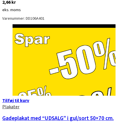
2,66
kr
eks. moms
Varenummer: DD106A401
Tilføj til kurv
Plakater
Gadeplakat med “UDSALG” i gul/sort 50×70 cm.