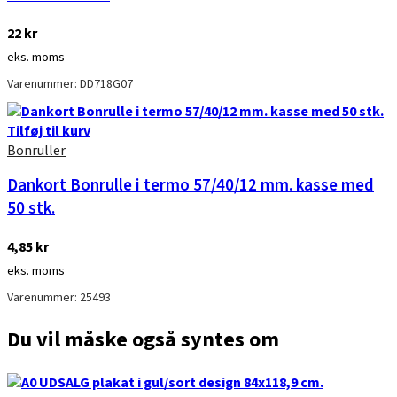
22
kr
eks. moms
Varenummer: DD718G07
Tilføj til kurv
Bonruller
Dankort Bonrulle i termo 57/40/12 mm. kasse med
50 stk.
4,85
kr
eks. moms
Varenummer: 25493
Du vil måske også syntes om