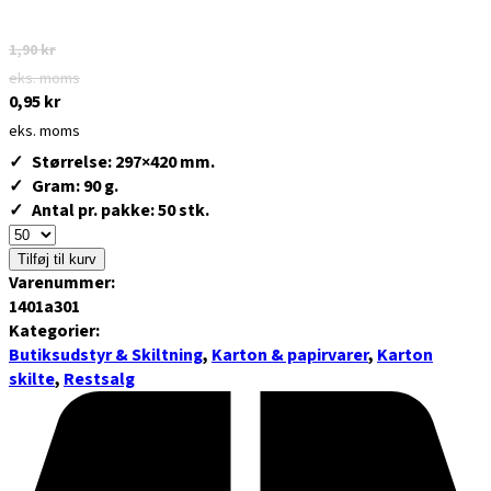
1,90
kr
eks. moms
0,95
kr
eks. moms
Størrelse: 297×420 mm.
Gram: 90 g.
Antal pr. pakke: 50 stk.
Tilføj til kurv
Varenummer:
1401a301
Kategorier:
Butiksudstyr & Skiltning
,
Karton & papirvarer
,
Karton
skilte
,
Restsalg