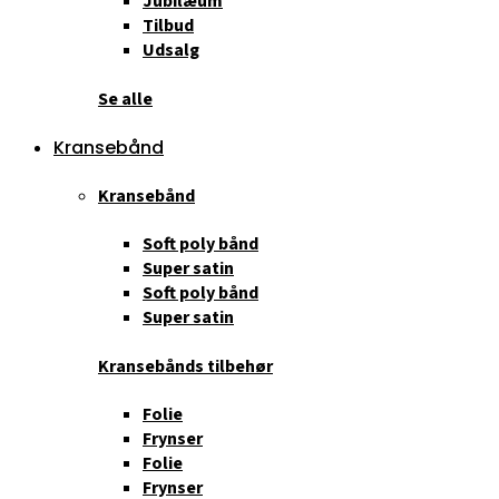
Jubilæum
Tilbud
Udsalg
Se alle
Kransebånd
Kransebånd
Soft poly bånd
Super satin
Soft poly bånd
Super satin
Kransebånds tilbehør
Folie
Frynser
Folie
Frynser