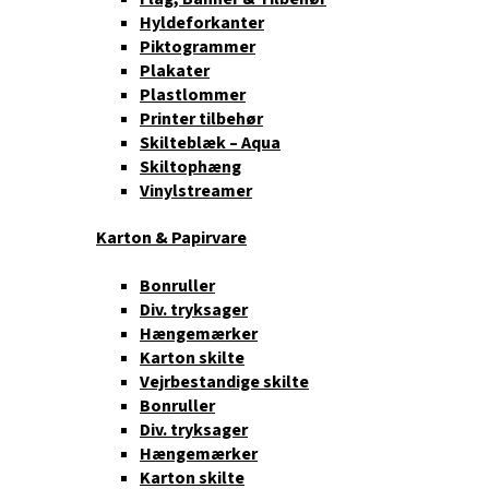
Hyldeforkanter
Piktogrammer
Plakater
Plastlommer
Printer tilbehør
Skilteblæk – Aqua
Skiltophæng
Vinylstreamer
Karton & Papirvare
Bonruller
Div. tryksager
Hængemærker
Karton skilte
Vejrbestandige skilte
Bonruller
Div. tryksager
Hængemærker
Karton skilte