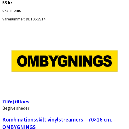
55
kr
eks. moms
Varenummer: DD106GS14
Tilføj til kurv
Begivenheder
Kombinationsskilt vinylstreamers – 70×16 cm. –
OMBYGNINGS