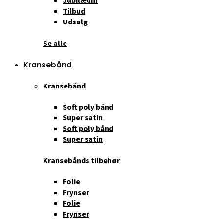
Jubilæum
Tilbud
Udsalg
Se alle
Kransebånd
Kransebånd
Soft poly bånd
Super satin
Soft poly bånd
Super satin
Kransebånds tilbehør
Folie
Frynser
Folie
Frynser