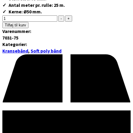
Antal meter pr. rulle: 25 m.
Kerne: Ø50 mm.
-
+
Tilføj til kurv
Varenummer:
7031-75
Kategorier:
Kransebånd
,
Soft poly bånd