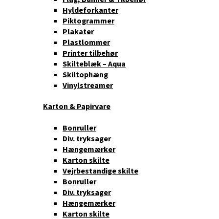
Hyldeforkanter
Piktogrammer
Plakater
Plastlommer
Printer tilbehør
Skilteblæk – Aqua
Skiltophæng
Vinylstreamer
Karton & Papirvare
Bonruller
Div. tryksager
Hængemærker
Karton skilte
Vejrbestandige skilte
Bonruller
Div. tryksager
Hængemærker
Karton skilte