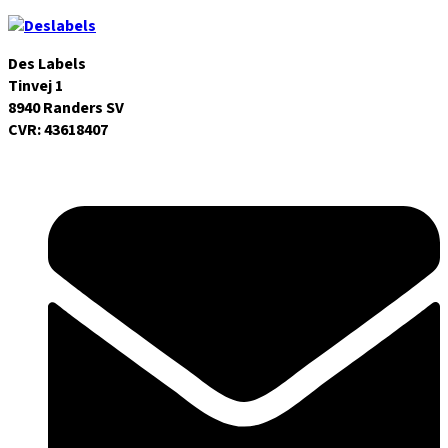
Des Labels
Tinvej 1
8940 Randers SV
CVR: 43618407