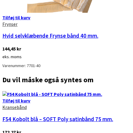
Tilføj til kurv
Frynser
Hvid selvklæbende Frynse bånd 40 mm.
144,45
kr
eks. moms
Varenummer: 7701-40
Du vil måske også syntes om
Tilføj til kurv
Kransebånd
F54 Kobolt blå – SOFT Poly satinbånd 75 mm.
172,27
kr