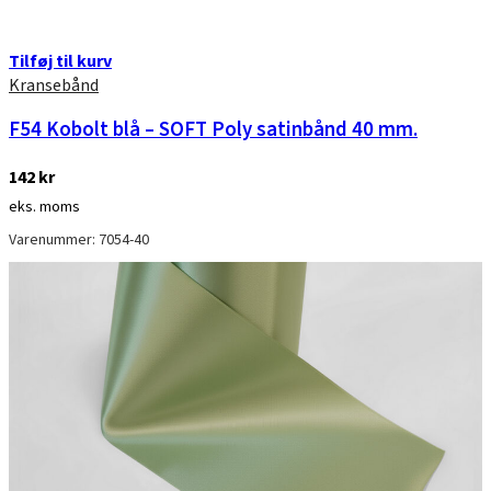
Tilføj til kurv
Kransebånd
F54 Kobolt blå – SOFT Poly satinbånd 40 mm.
142
kr
eks. moms
Varenummer: 7054-40