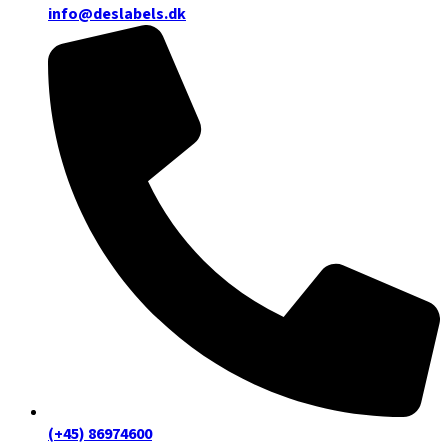
info@deslabels.dk
(+45) 86974600