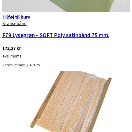
Tilføj til kurv
Kransebånd
F79 Lysegrøn – SOFT Poly satinbånd 75 mm.
172,27
kr
eks. moms
Varenummer: 7079-75