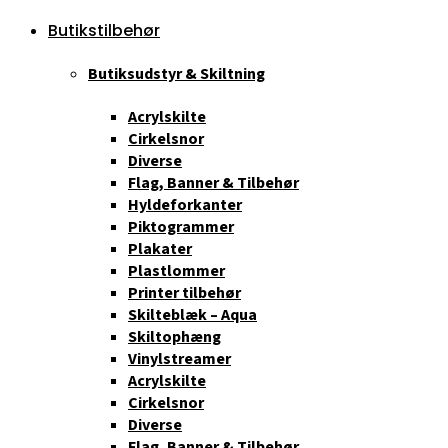
Butikstilbehør
Butiksudstyr & Skiltning
Acrylskilte
Cirkelsnor
Diverse
Flag, Banner & Tilbehør
Hyldeforkanter
Piktogrammer
Plakater
Plastlommer
Printer tilbehør
Skilteblæk – Aqua
Skiltophæng
Vinylstreamer
Acrylskilte
Cirkelsnor
Diverse
Flag, Banner & Tilbehør