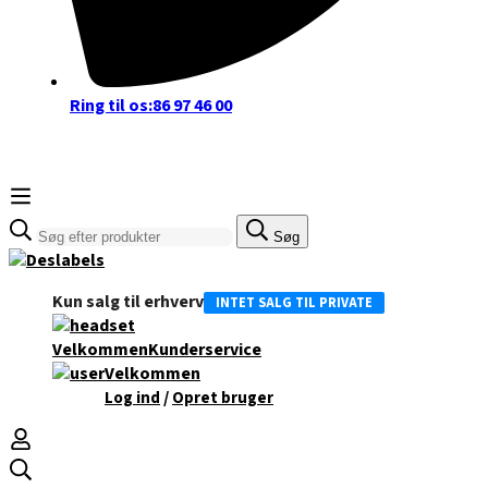
Ring til os:
86 97 46 00
Søge
Søg
efter:
Kun salg til erhverv
INTET SALG TIL PRIVATE
Velkommen
Kunderservice
Velkommen
/
Log ind
Opret bruger