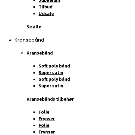
Jubilæum
Tilbud
Udsalg
Se alle
Kransebånd
Kransebånd
Soft poly bånd
Super satin
Soft poly bånd
Super satin
Kransebånds tilbehør
Folie
Frynser
Folie
Frynser