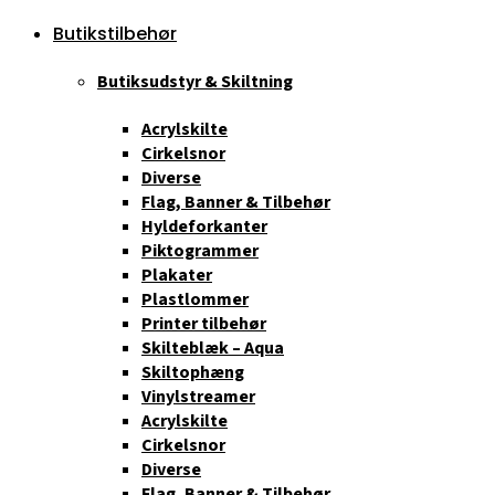
Butikstilbehør
Butiksudstyr & Skiltning
Acrylskilte
Cirkelsnor
Diverse
Flag, Banner & Tilbehør
Hyldeforkanter
Piktogrammer
Plakater
Plastlommer
Printer tilbehør
Skilteblæk – Aqua
Skiltophæng
Vinylstreamer
Acrylskilte
Cirkelsnor
Diverse
Flag, Banner & Tilbehør