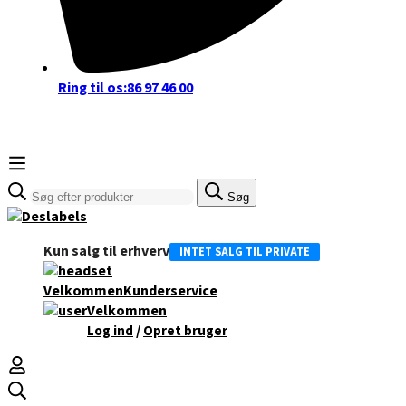
Ring til os:
86 97 46 00
Søge
Søg
efter:
Kun salg til erhverv
INTET SALG TIL PRIVATE
Velkommen
Kunderservice
Velkommen
/
Log ind
Opret bruger