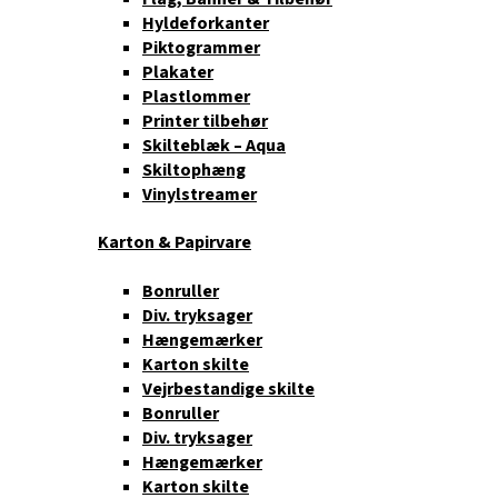
Hyldeforkanter
Piktogrammer
Plakater
Plastlommer
Printer tilbehør
Skilteblæk – Aqua
Skiltophæng
Vinylstreamer
Karton & Papirvare
Bonruller
Div. tryksager
Hængemærker
Karton skilte
Vejrbestandige skilte
Bonruller
Div. tryksager
Hængemærker
Karton skilte