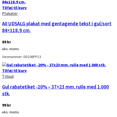
Tilføj til kurv
Plakater
A0 UDSALG plakat med gentagende tekst i gul/sort
84×118,9 cm.
89
kr
eks. moms
Varenummer: DD106PP13
Tilføj til kurv
Tilbud
Gul rabatetiket -20% – 37×23 mm. rulle med 1.000
stk.
99
kr
eks. moms