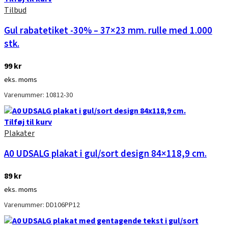
Tilbud
Gul rabatetiket -30% – 37×23 mm. rulle med 1.000
stk.
99
kr
eks. moms
Varenummer: 10812-30
Tilføj til kurv
Plakater
A0 UDSALG plakat i gul/sort design 84×118,9 cm.
89
kr
eks. moms
Varenummer: DD106PP12