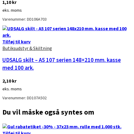
1,10
kr
eks. moms
Varenummer: DD106A703
Tilføj til kurv
Butiksudstyr & Skiltning
UDSALG skilt – A5 107 serien 148×210 mm. kasse
med 100 ark.
2,10
kr
eks. moms
Varenummer: DD107A502
Du vil måske også syntes om
Tilføj til kurv