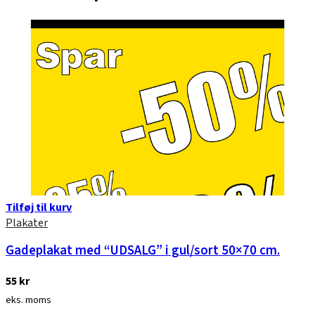
Tilføj til kurv
Plakater
Gadeplakat med “UDSALG” i gul/sort 50×70 cm.
55
kr
eks. moms