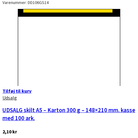
Varenummer: DD106GS14
Tilføj til kurv
Udsalg
UDSALG skilt A5 – Karton 300 g – 148×210 mm. kasse
med 100 ark.
2,10
kr