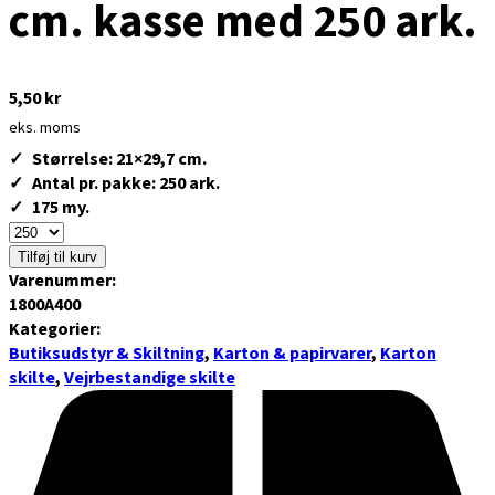
cm. kasse med 250 ark.
5,50
kr
eks. moms
Størrelse: 21×29,7 cm.
Antal pr. pakke: 250 ark.
175 my.
Tilføj til kurv
Varenummer:
1800A400
Kategorier:
Butiksudstyr & Skiltning
,
Karton & papirvarer
,
Karton
skilte
,
Vejrbestandige skilte