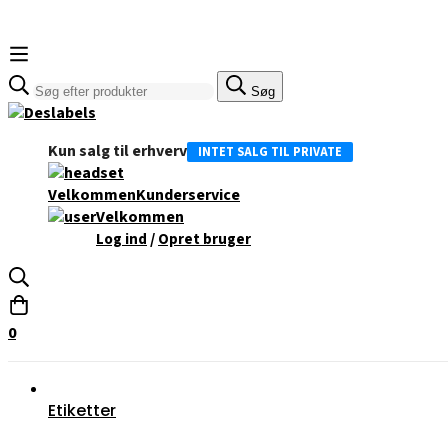
Søge
Søg
efter:
Kun salg til erhverv
INTET SALG TIL PRIVATE
Velkommen
Kunderservice
Velkommen
/
Log ind
Opret bruger
0
Etiketter