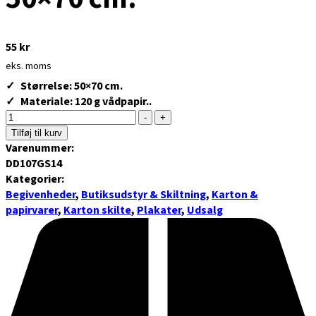
55
kr
eks. moms
Størrelse: 50×70 cm.
Materiale: 120 g vådpapir..
-
+
Tilføj til kurv
Varenummer:
DD107GS14
Kategorier:
Begivenheder
,
Butiksudstyr & Skiltning
,
Karton &
papirvarer
,
Karton skilte
,
Plakater
,
Udsalg