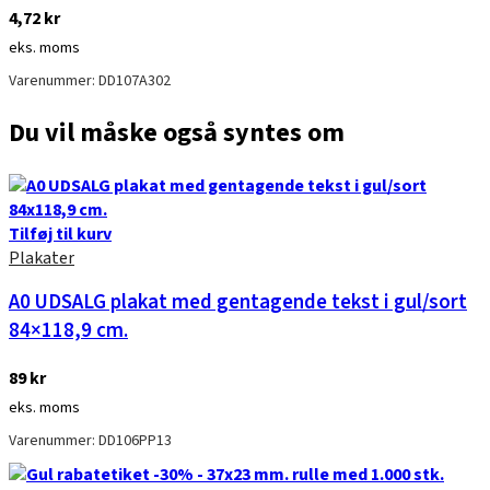
4,72
kr
eks. moms
Varenummer: DD107A302
Du vil måske også syntes om
Tilføj til kurv
Plakater
A0 UDSALG plakat med gentagende tekst i gul/sort
84×118,9 cm.
89
kr
eks. moms
Varenummer: DD106PP13