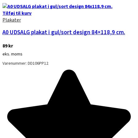
Tilføj til kurv
Plakater
A0 UDSALG plakat i gul/sort design 84×118,9 cm.
89
kr
eks. moms
Varenummer: DD106PP12