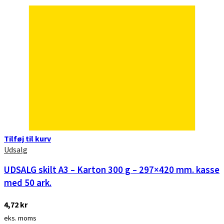
Tilføj til kurv
Udsalg
UDSALG skilt A3 – Karton 300 g – 297×420 mm. kasse
med 50 ark.
4,72
kr
eks. moms