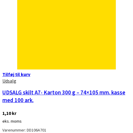
Tilføj til kurv
Udsalg
UDSALG skilt A7- Karton 300 g – 74×105 mm. kasse
med 100 ark.
1,10
kr
eks. moms
Varenummer: DD106A701