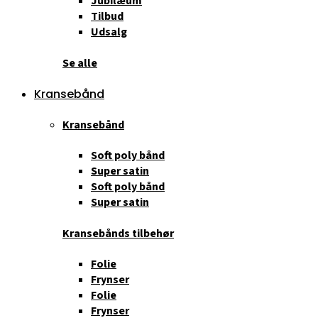
Jubilæum
Tilbud
Udsalg
Se alle
Kransebånd
Kransebånd
Soft poly bånd
Super satin
Soft poly bånd
Super satin
Kransebånds tilbehør
Folie
Frynser
Folie
Frynser