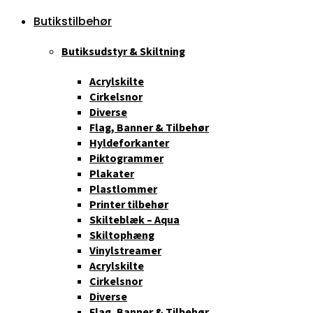
Butikstilbehør
Butiksudstyr & Skiltning
Acrylskilte
Cirkelsnor
Diverse
Flag, Banner & Tilbehør
Hyldeforkanter
Piktogrammer
Plakater
Plastlommer
Printer tilbehør
Skilteblæk – Aqua
Skiltophæng
Vinylstreamer
Acrylskilte
Cirkelsnor
Diverse
Flag, Banner & Tilbehør