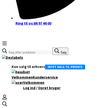
Ring til os:
86 97 46 00
Søge
Søg
efter:
Kun salg til erhverv
INTET SALG TIL PRIVATE
Velkommen
Kunderservice
Velkommen
/
Log ind
Opret bruger