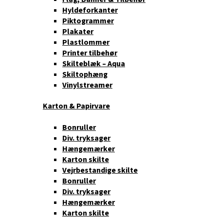
Hyldeforkanter
Piktogrammer
Plakater
Plastlommer
Printer tilbehør
Skilteblæk – Aqua
Skiltophæng
Vinylstreamer
Karton & Papirvare
Bonruller
Div. tryksager
Hængemærker
Karton skilte
Vejrbestandige skilte
Bonruller
Div. tryksager
Hængemærker
Karton skilte