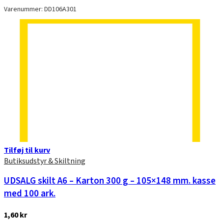
Varenummer: DD106A301
Tilføj til kurv
Butiksudstyr & Skiltning
UDSALG skilt A6 – Karton 300 g – 105×148 mm. kasse
med 100 ark.
1,60
kr