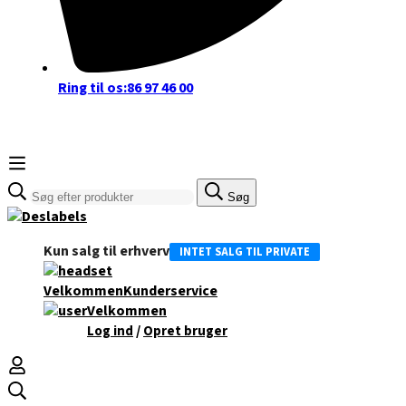
Ring til os:
86 97 46 00
Søge
Søg
efter:
Kun salg til erhverv
INTET SALG TIL PRIVATE
Velkommen
Kunderservice
Velkommen
/
Log ind
Opret bruger