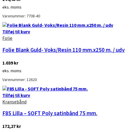
eks. moms
Varenummer: 7708-40
Tilføj til kurv
Folie
Folie Blank Guld- Voks/Resin 110 mm.x250 m. / udv
1.039
kr
eks. moms
Varenummer: 12620
Tilføj til kurv
Kransebånd
F85 Lilla – SOFT Poly satinbånd 75 mm.
172,27
kr