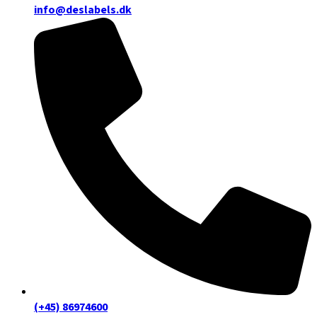
info@deslabels.dk
(+45) 86974600