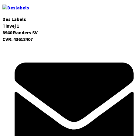
Des Labels
Tinvej 1
8940 Randers SV
CVR: 43618407