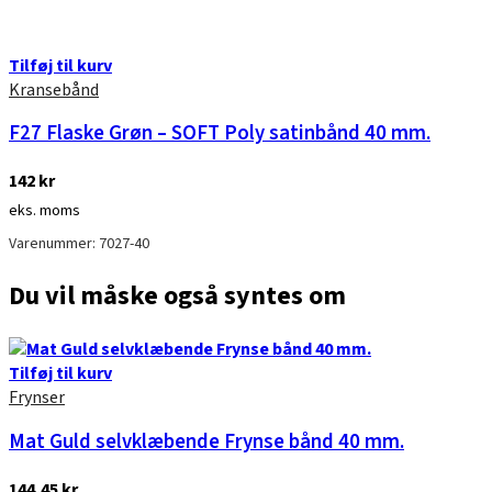
Tilføj til kurv
Kransebånd
F27 Flaske Grøn – SOFT Poly satinbånd 40 mm.
142
kr
eks. moms
Varenummer: 7027-40
Du vil måske også syntes om
Tilføj til kurv
Frynser
Mat Guld selvklæbende Frynse bånd 40 mm.
144,45
kr