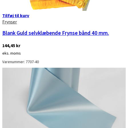
Tilføj til kurv
Frynser
Blank Guld selvklæbende Frynse bånd 40 mm.
144,45
kr
eks. moms
Varenummer: 7707-40